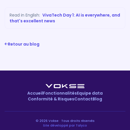
Read in English:
VivaTech Day 1: AI is everywhere, and
that's excellent news
Retour au blog
Accueil
Fonctionnalités
Equipe data
Conformité & Risques
Contact
Blog
© 2026 Vokse · Tous droits réservés
Site développé par Talyco