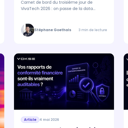
Carnet de bord du troisième jour de
VivaTech 2026 : on passe de la data
documentée à la data pilotée, et la
transformation devient tangible — un
asset opérationnel au service de l'action.
Stéphane Goethals
3 min de lecture
Article
4 mai 2026