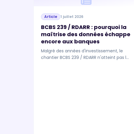
Article
1 juillet 2026
BCBS 239 / RDARR : pourquoi la
maîtrise des données échappe
encore aux banques
Malgré des années d'investissement, le
chantier BCBS 239 / RDARR n'atteint pas la
maîtrise attendue. Retour sur les frictions
observées et sur la couche de contrôle
des données en temps réel qui change la
donne.