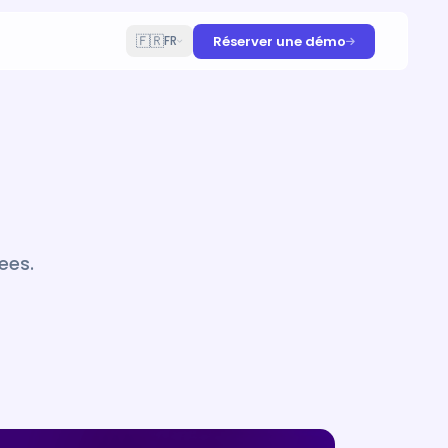
🇫🇷
Réserver une démo
FR
ees.