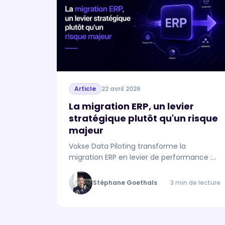
Article
22 avril 2026
La migration ERP, un levier
stratégique plutôt qu'un risque
majeur
Vokse Data Piloting transforme la
migration ERP en levier de performance :
visibilité business, automatisation de la
redocumentation, contrôle continu et
Stéphane Goethals
3 min de lecture
pilotage exécutif.