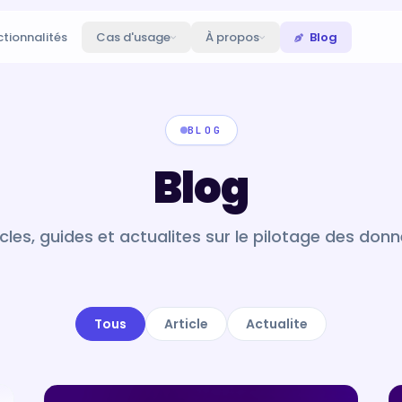
tionnalités
Cas d'usage
À propos
Blog
BLOG
Blog
icles, guides et actualites sur le pilotage des donn
Tous
Article
Actualite