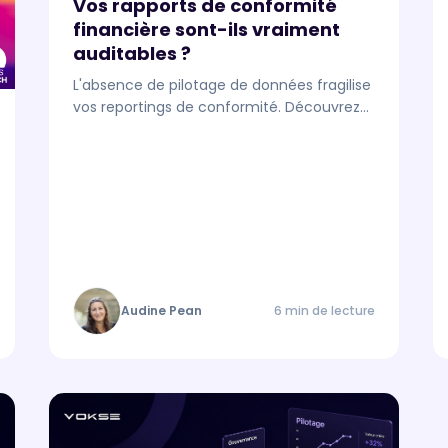
Vos rapports de conformité
financière sont-ils vraiment
auditables ?
L'absence de pilotage de données fragilise
vos reportings de conformité. Découvrez
comment rendre vos rapports auditables
face aux régulateurs.
Audine Pean
6 min de lecture