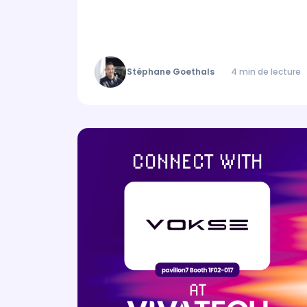
Stéphane Goethals
4 min de lecture