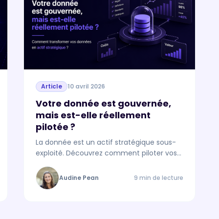
Article
10 avril 2026
Votre donnée est gouvernée,
mais est-elle réellement
pilotée ?
La donnée est un actif stratégique sous-
exploité. Découvrez comment piloter vos
données pour les transformer en levier de
croissance.
Audine Pean
9 min de lecture