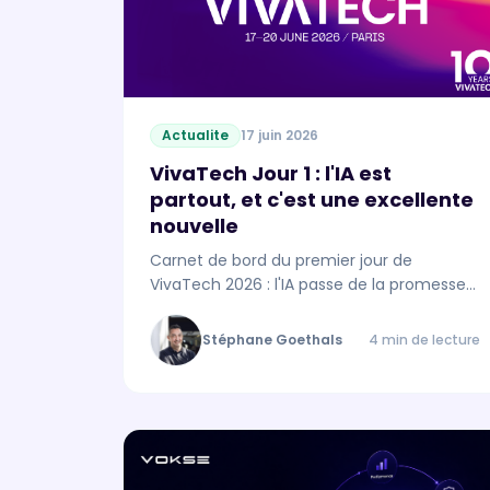
Actualite
17 juin 2026
VivaTech Jour 1 : l'IA est
partout, et c'est une excellente
nouvelle
Carnet de bord du premier jour de
VivaTech 2026 : l'IA passe de la promesse
au standard, et la donnée s'impose
comme la véritable condition de l'impact
Stéphane Goethals
4 min de lecture
à l'échelle.