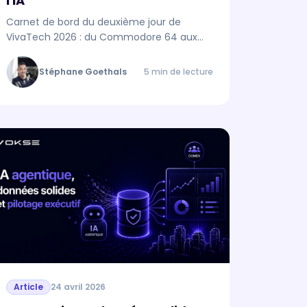
l'IA
Carnet de bord du deuxième jour de
VivaTech 2026 : du Commodore 64 aux
copilots, comment la valeur s'est
déplacée vers la donnée — et pourquoi l'IA
Stéphane Goethals
5 min de lecture
en dépend.
Article
24 avril 2026