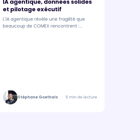
IA agentique, données solides
et pilotage exécutif
L'IA agentique révèle une fragilité que
beaucoup de COMEX rencontrent :
gouverner la data ne suffit plus, il faut la
piloter comme un actif stratégique.
Stéphane Goethals
5 min de lecture