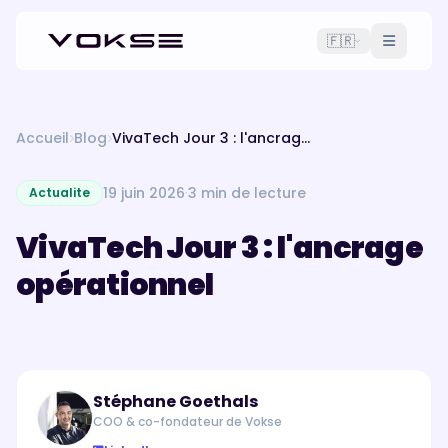
🇫🇷
Accueil
Blog
VivaTech Jour 3 : l'ancrage opérationnel
19 juin 2026
·
3 min de lecture
Actualite
VivaTech Jour 3 : l'ancrage
opérationnel
Stéphane Goethals
COO & co-fondateur de Vokse