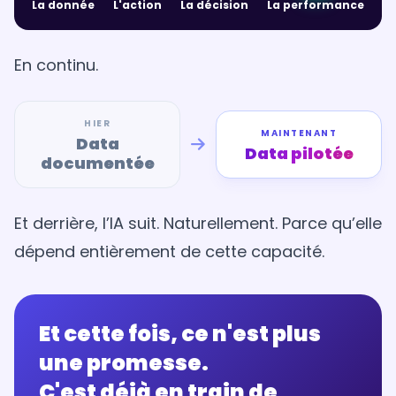
La donnée
L'action
La décision
La performance
En continu.
HIER
MAINTENANT
Data
Data pilotée
documentée
Et derrière, l’IA suit. Naturellement. Parce qu’elle
dépend entièrement de cette capacité.
Et cette fois, ce n'est plus
une promesse.
C'est déjà en train de