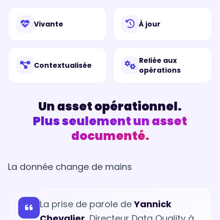
Vivante
À jour
Reliée aux
Contextualisée
opérations
Un asset opérationnel.
Plus seulement un asset
documenté.
La donnée change de mains
La prise de parole de
Yannick
Chevalier
, Directeur Data Quality à